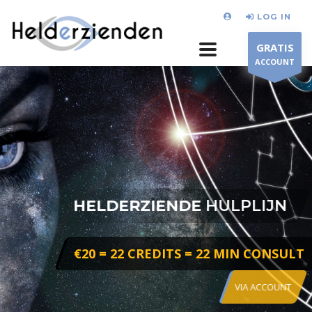
LOG IN
GRATIS
ACCOUNT
HELDERZIENDE
HULPLIJN
DIRECTE ANTWOORDEN
NAAR HELDERZIENDEN