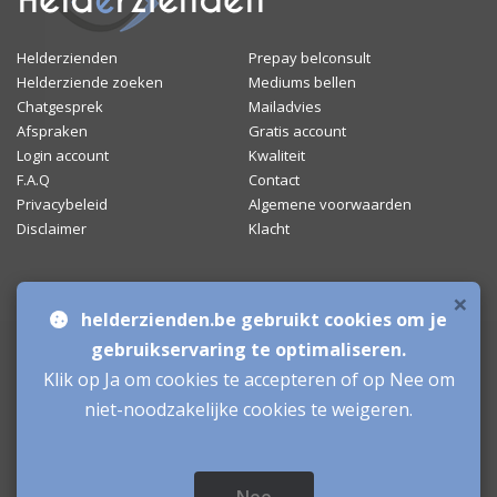
Helderzienden
Prepay belconsult
Helderziende zoeken
Mediums bellen
Chatgesprek
Mailadvies
Afspraken
Gratis account
Login account
Kwaliteit
F.A.Q
Contact
Privacybeleid
Algemene voorwaarden
Disclaimer
Klacht
×
Bronnen & sitemap
helderzienden.be gebruikt cookies om je
Mediumchat
gebruikservaring te optimaliseren.
Klik op Ja om cookies te accepteren of op Nee om
Helderzienden
niet-noodzakelijke cookies te weigeren.
Aanmelden als Helderziende
Inloggen als Helderziende