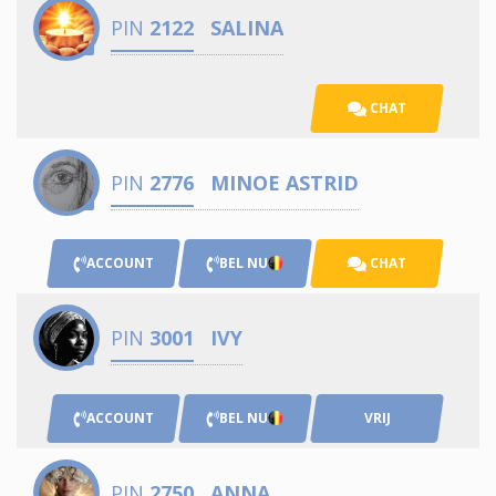
PIN
2122
SALINA
CHAT
PIN
2776
MINOE ASTRID
ACCOUNT
BEL NU
CHAT
PIN
3001
IVY
ACCOUNT
BEL NU
VRIJ
PIN
2750
ANNA