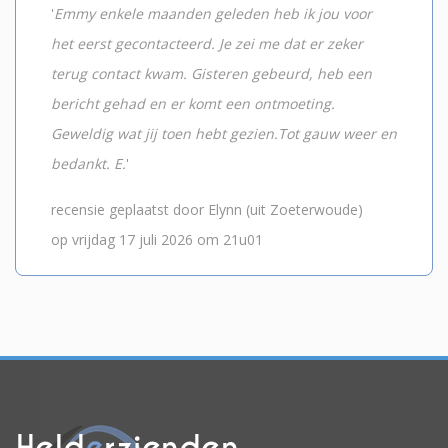
'
Emmy enkele maanden geleden heb ik jou voor
het eerst gecontacteerd. Je zei me dat er zeker
terug contact kwam. Gisteren gebeurd, heb een
bericht gehad en er komt een ontmoeting.
Geweldig wat jij toen hebt gezien.Tot gauw weer en
bedankt. E.
'
recensie geplaatst door Elynn (uit Zoeterwoude)
op vrijdag 17 juli 2026 om 21u01