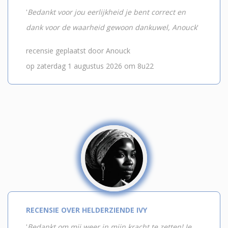
'
Bedankt voor jou eerlijkheid je bent correct en
dank voor de waarheid gewoon dankuwel, Anouck
'
recensie geplaatst door Anouck
op zaterdag 1 augustus 2026 om 8u22
RECENSIE OVER HELDERZIENDE IVY
'
Bedankt om mij weer in mijn kracht te zetten! Je