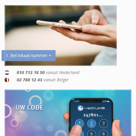
1. Bel lokaal nummer +
010 713 18 50
vanuit Nederland
02 788 12 43
vanuit België