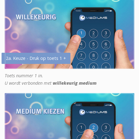
2a. Keuze - Druk op toets 1 +
Toets nummer 1 in.
U wordt verbonden met
willekeurig medium