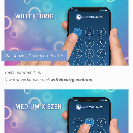
2a. Keuze - Druk op toets 1 +
Toets nummer 1 in.
U wordt verbonden met
willekeurig medium