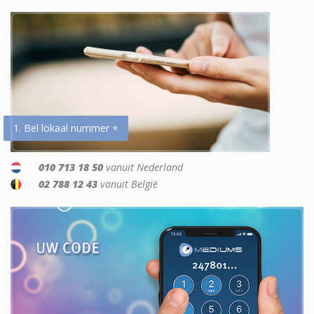
1. Bel lokaal nummer +
010 713 18 50
vanuit Nederland
02 788 12 43
vanuit België