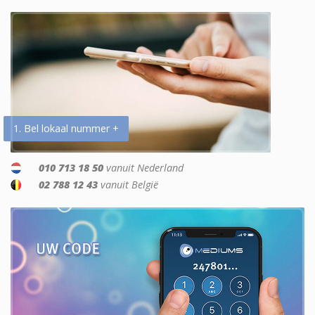
1. Bel lokaal nummer +
010 713 18 50
vanuit Nederland
02 788 12 43
vanuit België