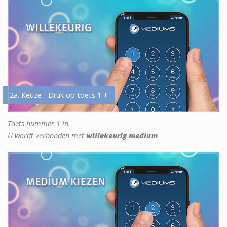
2a. Keuze - Druk op toets 1 +
Toets nummer 1 in.
U wordt verbonden met
willekeurig medium