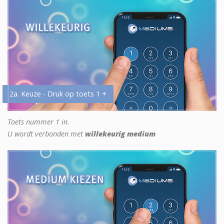
2a. Keuze - Druk op toets 1 +
Toets nummer 1 in.
U wordt verbonden met
willekeurig medium