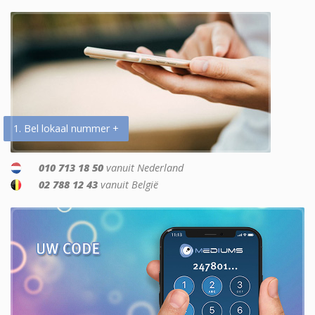
1. Bel lokaal nummer +
010 713 18 50
vanuit Nederland
02 788 12 43
vanuit België