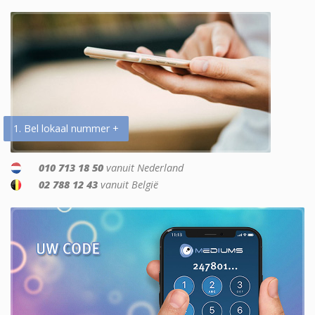
1. Bel lokaal nummer +
010 713 18 50
vanuit Nederland
02 788 12 43
vanuit België