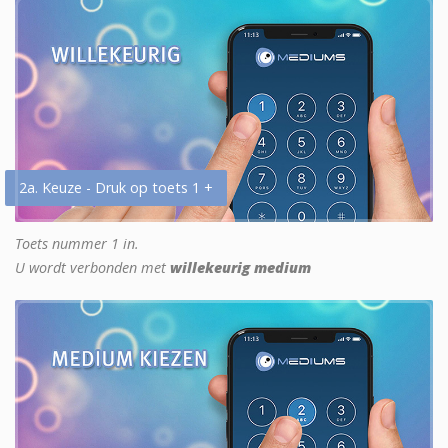
2a. Keuze - Druk op toets 1 +
Toets nummer 1 in.
U wordt verbonden met
willekeurig medium