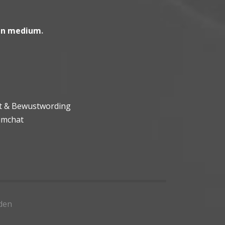
en medium
.
ht & Bewustwording
umchat
den