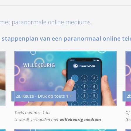
t met paranormale online mediums.
 stappenplan van een paranormaal online tel
2a. Keuze - Druk op toets 1 +
2b
Toets nummer 1 in.
Of 
U wordt verbonden met
willekeurig medium
Ge