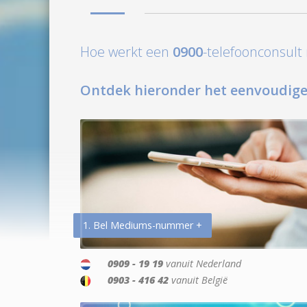
Hoe werkt een
0900
-telefoonconsul
Ontdek hieronder het eenvoudige
1. Bel Mediums-nummer +
0909 - 19 19
vanuit Nederland
0903 - 416 42
vanuit België