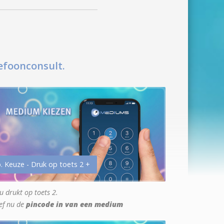
efoonconsult.
. Keuze - Druk op toets 2 +
u drukt op toets 2.
ef nu de
pincode in van een medium