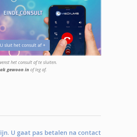
 U sluit het consult af +
enst het consult af te sluiten.
ak gewoon in
of leg af.
ijn. U gaat pas betalen na contact