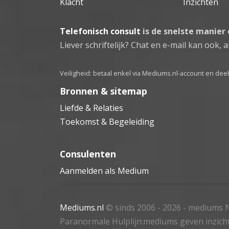
Klacht
Inzichten
Telefonisch consult
is de snelste manier
Liever schriftelijk? Chat en e-mail kan ook, al
Veiligheid: betaal enkel via Mediums.nl-account en de
Bronnen & sitemap
Liefde & Relaties
Toekomst & Begeleiding
Consulenten
Aanmelden als Medium
Mediums.nl
© sinds 2006 - 2026
- mediums N
Paranormale Hulplijn:mediums geven inzich