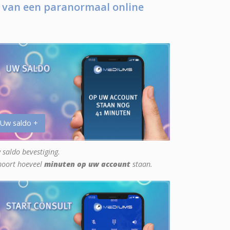
 van een paranormaal online
 Uw saldo +
 saldo bevestiging.
hoort hoeveel
minuten op uw account
staan.