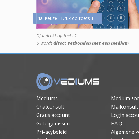
4a. Keuze - Druk op toets 1 +
Of u drukt op toets 1.
U wordt
direct verbonden met een medium
Mediums
Medium zo
Chatconsult
Mailconsult
Gratis account
Login accou
Getuigenissen
F.A.Q
Privacybeleid
Algemene v