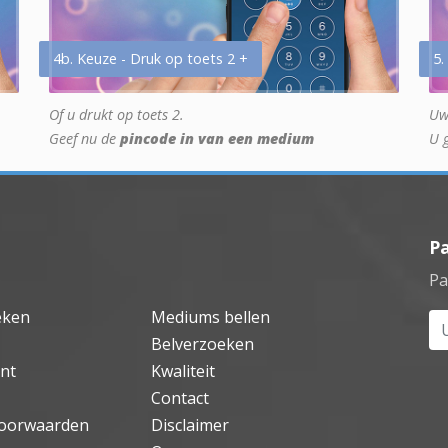
4b. Keuze - Druk op toets 2 +
5.
Of u drukt op toets 2.
Uw
Geef nu de
pincode in van een medium
U 
P
Pa
eken
Mediums bellen
Uw
Belverzoeken
nt
Kwaliteit
Contact
oorwaarden
Disclaimer