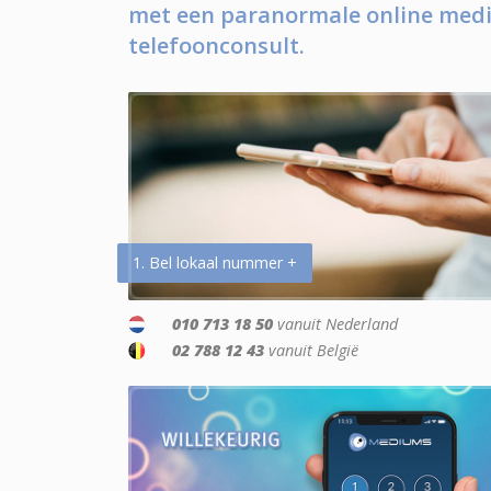
met een paranormale online medi
telefoonconsult.
1. Bel lokaal nummer +
010 713 18 50
vanuit Nederland
02 788 12 43
vanuit België