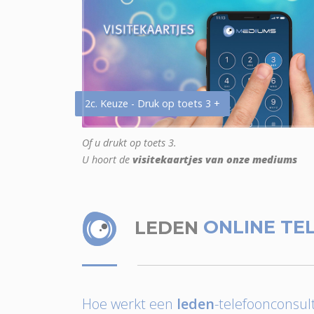
2c. Keuze - Druk op toets 3 +
Of u drukt op toets 3.
U hoort de
visitekaartjes van onze mediums
LEDEN
ONLINE TE
Hoe werkt een
leden
-telefoonconsult