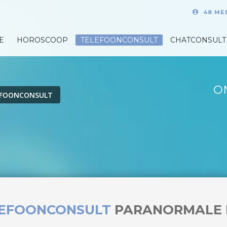
48 ME
E
HOROSCOOP
TELEFOONCONSULT
CHATCONSULT
O
EFOONCONSULT
LEFOONCONSULT
PARANORMALE 