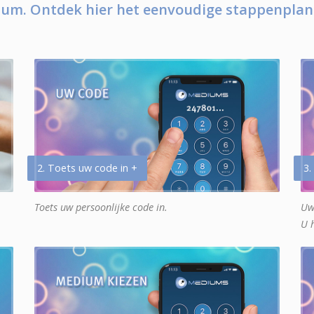
um. Ontdek hier het eenvoudige stappenplan
2. Toets uw code in +
3.
Toets uw persoonlijke code in.
Uw
U 