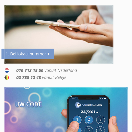
1. Bel lokaal nummer +
010 713 18 50
vanuit Nederland
02 788 12 43
vanuit België