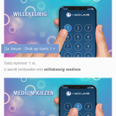
2a. Keuze - Druk op toets 1 +
Toets nummer 1 in.
U wordt verbonden met
willekeurig medium