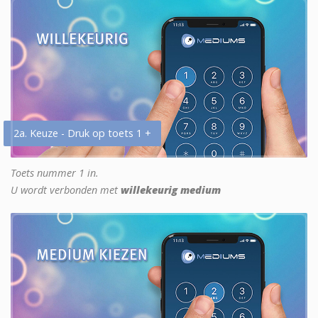
2a. Keuze - Druk op toets 1 +
Toets nummer 1 in.
U wordt verbonden met
willekeurig medium