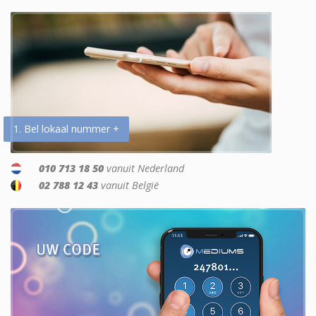
1. Bel lokaal nummer +
010 713 18 50
vanuit Nederland
02 788 12 43
vanuit België