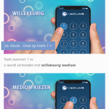
2a. Keuze - Druk op toets 1 +
Toets nummer 1 in.
U wordt verbonden met
willekeurig medium