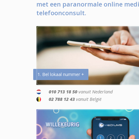
met een paranormale online medi
telefoonconsult.
1. Bel lokaal nummer +
010 713 18 50
vanuit Nederland
02 788 12 43
vanuit België