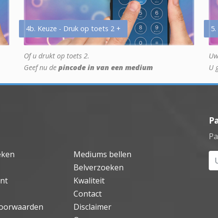
4b. Keuze - Druk op toets 2 +
5.
Of u drukt op toets 2.
Uw
Geef nu de
pincode in van een medium
U 
P
Pa
eken
Mediums bellen
Uw
Belverzoeken
nt
Kwaliteit
Contact
oorwaarden
Disclaimer