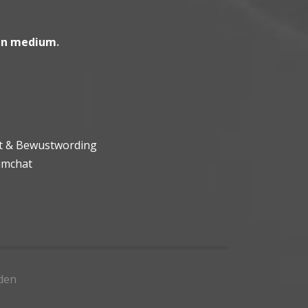
en medium
.
ht & Bewustwording
umchat
den