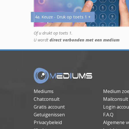
4a. Keuze - Druk op toets 1 +
Of u drukt op toets 1.
U wordt
direct verbonden met een medium
Mediums
Medium zo
Chatconsult
Mailconsult
Gratis account
Login accou
Getuigenissen
F.A.Q
Privacybeleid
Algemene v