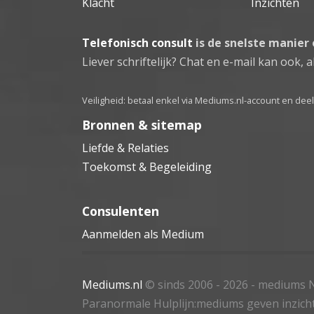
Klacht
Inzichten
Telefonisch consult
is de snelste manier
Liever schriftelijk? Chat en e-mail kan ook, al
Veiligheid: betaal enkel via Mediums.nl-account en de
Bronnen & sitemap
Liefde & Relaties
Toekomst & Begeleiding
Consulenten
Aanmelden als Medium
Mediums.nl
© sinds 2006 - 2026
- mediums N
Paranormale Hulplijn:mediums geven inzich