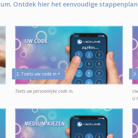
um. Ontdek hier het eenvoudige stappenplan
2. Toets uw code in +
3.
Toets uw persoonlijke code in.
Uw
U 