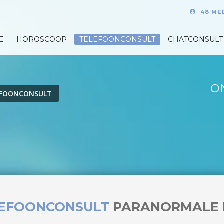
48 ME
E
HOROSCOOP
TELEFOONCONSULT
CHATCONSULT
O
EFOONCONSULT
LEFOONCONSULT
PARANORMALE 