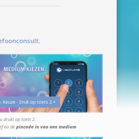
efoonconsult.
. Keuze - Druk op toets 2 +
u drukt op toets 2.
ef nu de
pincode in van een medium