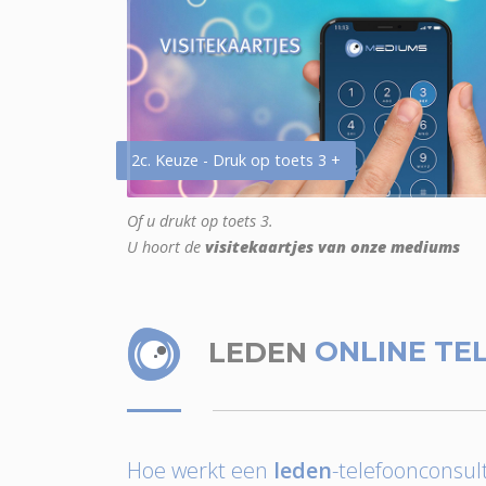
2c. Keuze - Druk op toets 3 +
Of u drukt op toets 3.
U hoort de
visitekaartjes van onze mediums
LEDEN
ONLINE TE
Hoe werkt een
leden
-telefoonconsult