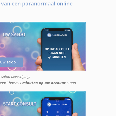
 van een paranormaal online
 Uw saldo +
 saldo bevestiging.
hoort hoeveel
minuten op uw account
staan.