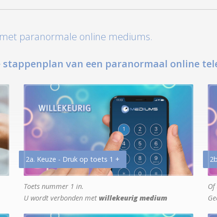
t met paranormale online mediums.
 stappenplan van een paranormaal online tel
2a. Keuze - Druk op toets 1 +
2b
Toets nummer 1 in.
Of 
U wordt verbonden met
willekeurig medium
Ge