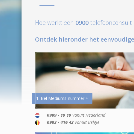
Hoe werkt een
0900
-telefoonconsul
Ontdek hieronder het eenvoudige
1. Bel Mediums-nummer +
0909 - 19 19
vanuit Nederland
0903 - 416 42
vanuit België