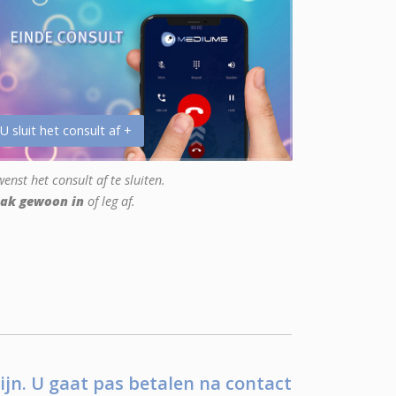
 U sluit het consult af +
enst het consult af te sluiten.
ak gewoon in
of leg af.
ijn. U gaat pas betalen na contact