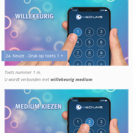
2a. Keuze - Druk op toets 1 +
Toets nummer 1 in.
U wordt verbonden met
willekeurig medium