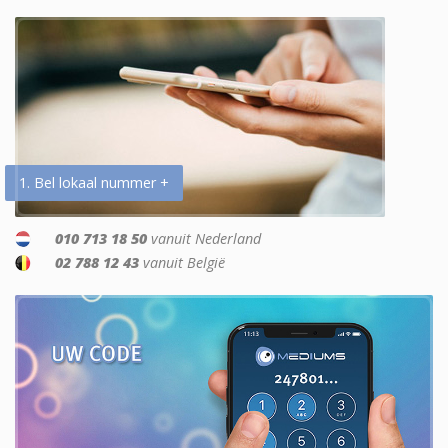
1. Bel lokaal nummer +
010 713 18 50
vanuit Nederland
02 788 12 43
vanuit België