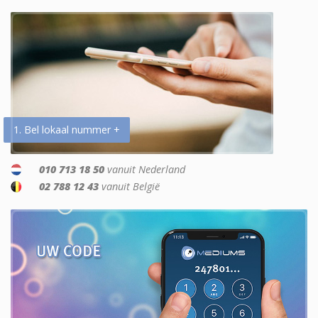
1. Bel lokaal nummer +
010 713 18 50
vanuit Nederland
02 788 12 43
vanuit België