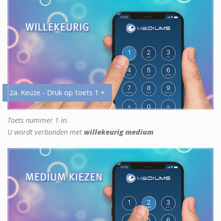
2a. Keuze - Druk op toets 1 +
Toets nummer 1 in.
U wordt verbonden met
willekeurig medium