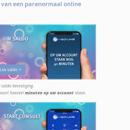
 van een paranormaal online
 Uw saldo +
 saldo bevestiging.
hoort hoeveel
minuten op uw account
staan.