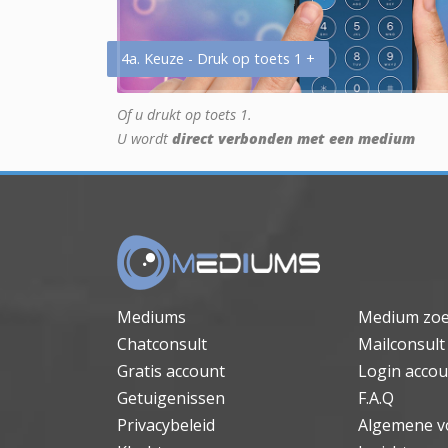
4a. Keuze - Druk op toets 1 +
Of u drukt op toets 1.
U wordt
direct verbonden met een medium
Mediums
Medium zo
Chatconsult
Mailconsult
Gratis account
Login accou
Getuigenissen
F.A.Q
Privacybeleid
Algemene v