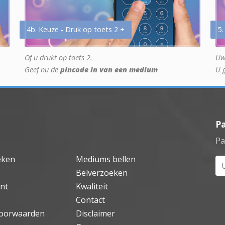
4b. Keuze - Druk op toets 2 +
5.
Of u drukt op toets 2.
Uw
Geef nu de
pincode in van een medium
U 
P
Pa
eken
Mediums bellen
Uw
Belverzoeken
nt
Kwaliteit
Contact
oorwaarden
Disclaimer