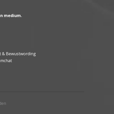
en medium
.
ht & Bewustwording
umchat
den