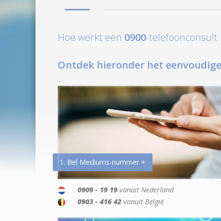
Hoe werkt een
0900
-telefoonconsul
Ontdek hieronder het eenvoudige
1. Bel Mediums-nummer +
0909 - 19 19
vanuit Nederland
0903 - 416 42
vanuit België