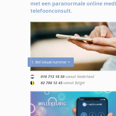
met een paranormale online medi
telefoonconsult.
1. Bel lokaal nummer +
010 713 18 50
vanuit Nederland
02 788 12 43
vanuit België