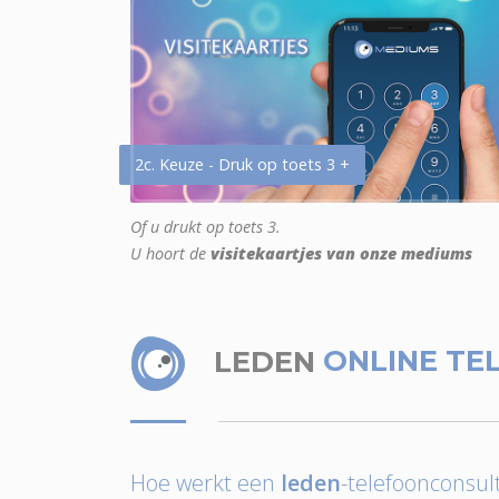
2c. Keuze - Druk op toets 3 +
Of u drukt op toets 3.
U hoort de
visitekaartjes van onze mediums
LEDEN
ONLINE TE
Hoe werkt een
leden
-telefoonconsult