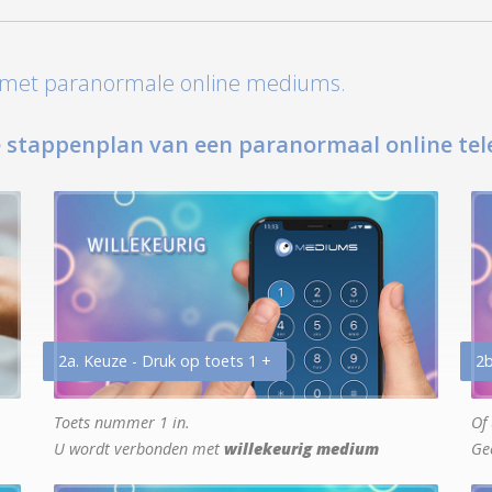
t met paranormale online mediums.
 stappenplan van een paranormaal online tel
2a. Keuze - Druk op toets 1 +
2b
Toets nummer 1 in.
Of 
U wordt verbonden met
willekeurig medium
Ge