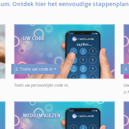
um. Ontdek hier het eenvoudige stappenplan
2. Toets uw code in +
3.
Toets uw persoonlijke code in.
Uw
U 