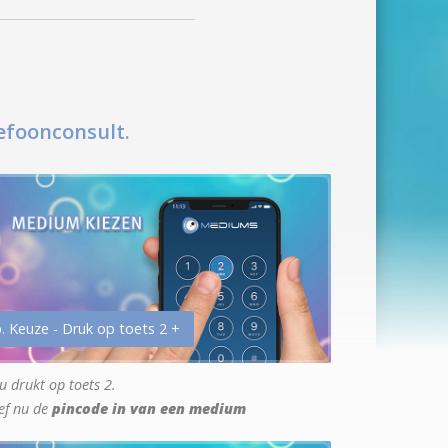
efoonconsult.
. Keuze - Druk op toets 2 +
u drukt op toets 2.
ef nu de
pincode in van een medium