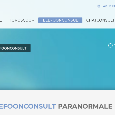
48 ME
E
HOROSCOOP
TELEFOONCONSULT
CHATCONSULT
O
EFOONCONSULT
LEFOONCONSULT
PARANORMALE 