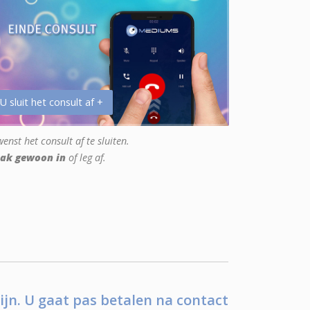
 U sluit het consult af +
enst het consult af te sluiten.
ak gewoon in
of leg af.
ijn. U gaat pas betalen na contact