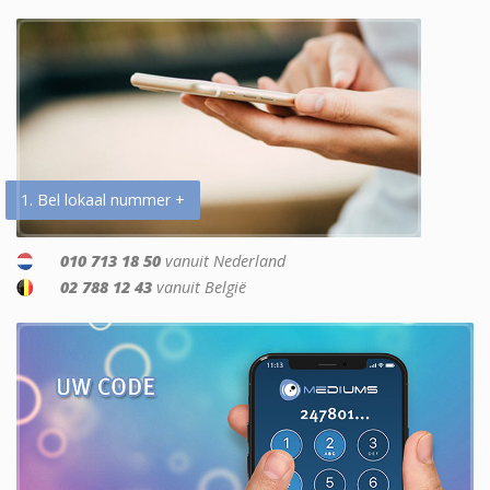
1. Bel lokaal nummer +
010 713 18 50
vanuit Nederland
02 788 12 43
vanuit België