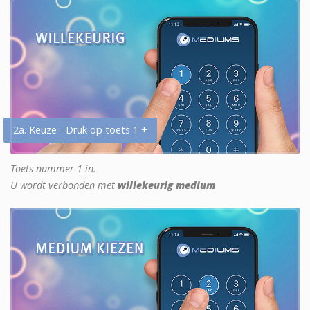
2a. Keuze - Druk op toets 1 +
Toets nummer 1 in.
U wordt verbonden met
willekeurig medium