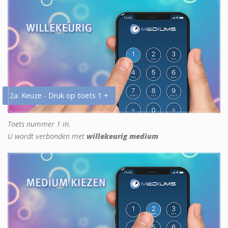
2a. Keuze - Druk op toets 1 +
Toets nummer 1 in.
U wordt verbonden met
willekeurig medium