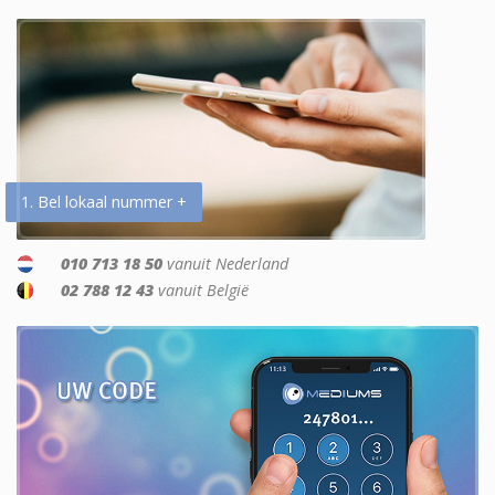
1. Bel lokaal nummer +
010 713 18 50
vanuit Nederland
02 788 12 43
vanuit België