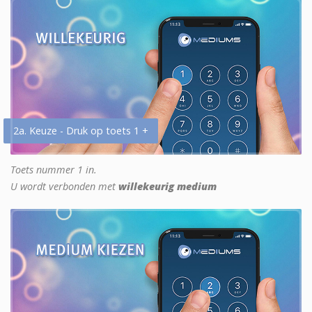
2a. Keuze - Druk op toets 1 +
Toets nummer 1 in.
U wordt verbonden met
willekeurig medium