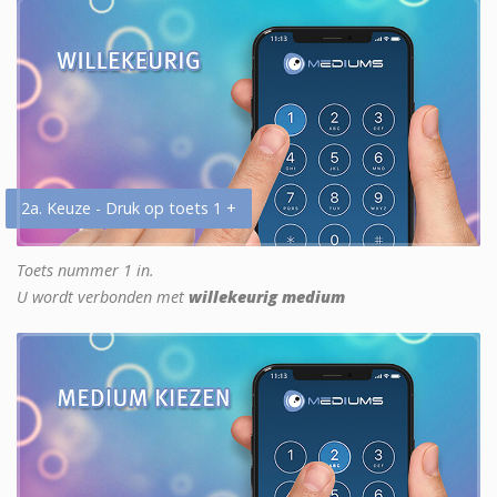
2a. Keuze - Druk op toets 1 +
Toets nummer 1 in.
U wordt verbonden met
willekeurig medium