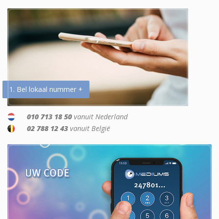
1. Bel lokaal nummer +
010 713 18 50
vanuit Nederland
02 788 12 43
vanuit België