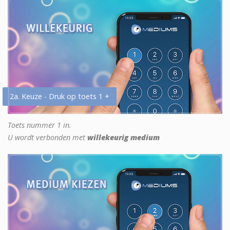
2a. Keuze - Druk op toets 1 +
Toets nummer 1 in.
U wordt verbonden met
willekeurig medium