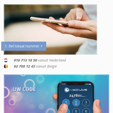
1. Bel lokaal nummer +
010 713 18 50
vanuit Nederland
02 788 12 43
vanuit België